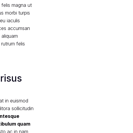
i felis magna ut
s morbi turpis
eu iaculis
trices accumsan
s aliquam
rutrum felis
risus
at in euismod
ora sollicitudin
entesque
tibulum quam
sto ac in nam