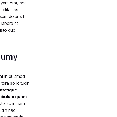
uyam erat, sed
 clita kasd
sum dolor sit
 labore et
usto duo
onumy
at in euismod
ora sollicitudin
entesque
tibulum quam
sto ac in nam
tudin hac