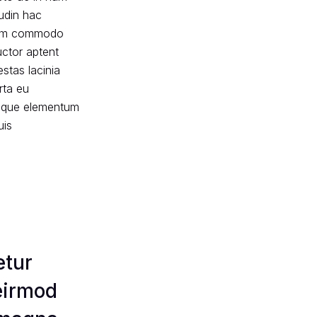
tudin hac
m sem commodo
uctor aptent
stas lacinia
orta eu
isque elementum
uis
etur
eirmod