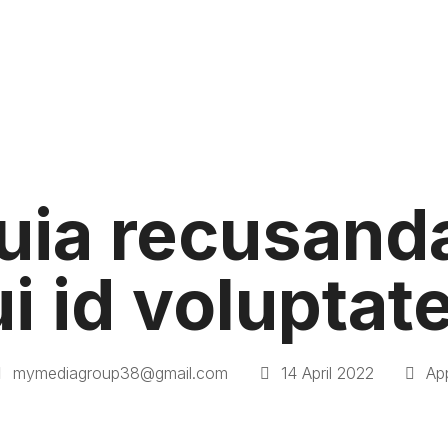
uia recusand
i id volupta
mymediagroup38@gmail.com
14 April 2022
Ap