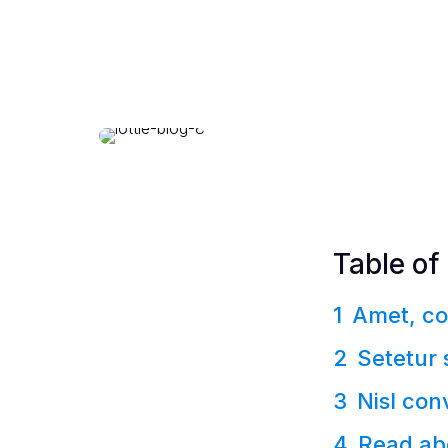
Table of
Amet, co
Setetur 
Nisl con
Read abo