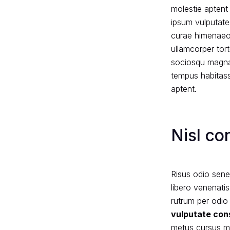
molestie aptent 
ipsum vulputate
curae himenaeos
ullamcorper tort
sociosqu magna 
tempus habitasse
aptent.
Nisl co
Risus odio sene
libero venenati
rutrum per odio 
vulputate con
metus cursus m