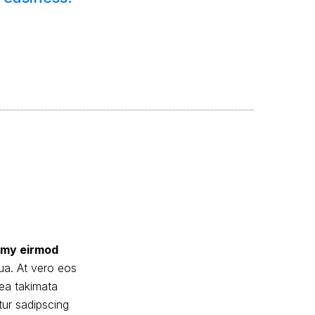
numy eirmod
ua. At vero eos
sea takimata
tur sadipscing