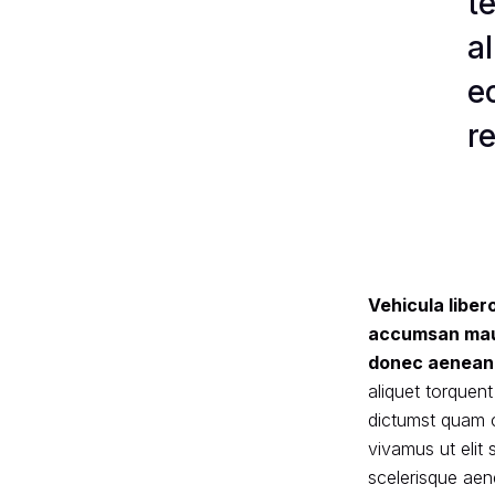
t
a
e
r
Vehicula liber
accumsan mauri
donec aenean d
aliquet torquen
dictumst quam 
vivamus ut elit
scelerisque aen