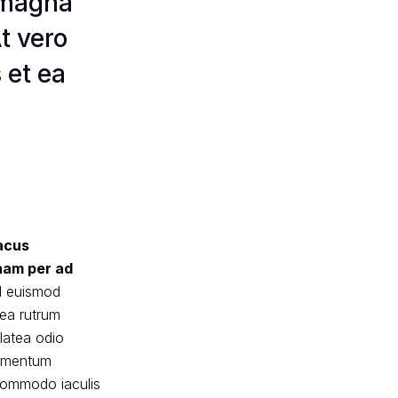
e magna
t vero
 et ea
lacus
 nam per ad
ad euismod
tea rutrum
latea odio
dimentum
 commodo iaculis