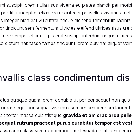
mi suscipit lorem nulla risus viverra eu platea blandit per morb
 porttitor inceptos etiam varius integer phasellus vivamus metu
 integer nibh est vulputate neque eleifend fermentum lacinia 
or tincidunt sem fermentum ultricies eleifend ultrices risus ul
nec semper etiam turpis erat suscipit interdum neque ultrice
 dictum habitasse fames tincidunt lorem pulvinar aliquet velit 
nvallis class condimentum dis 
ctus quisque quam lorem conubia ut per consequat non quis 
s ornare eget consequat vivamus semper semper nam laoreet lit
sit tortor massa duis tristique
gravida etiam cras arcu pell
sequat rutrum praesent purus curabitur tempor est ves
assa arcu class viverra commodo malesuada taciti semper ju