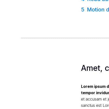
Motion d
Amet, c
Lorem ipsum do
tempor invidun
et accusam et j
sanctus est Lor