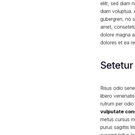
elitr, sed diam
diam voluptua. 
gubergren, no s
amet, consetetu
dolore magna al
dolores et ea r
Setetur
Risus odio sene
libero venenati
rutrum per odio 
vulputate con
metus cursus m
purus sagittis l