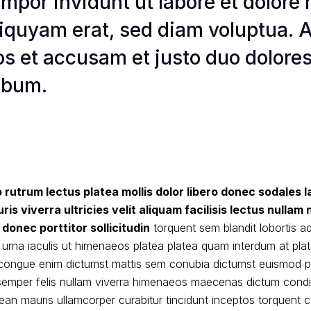
empor invidunt ut labore et dolor
liquyam erat, sed diam voluptua. A
os et accusam et justo duo dolores
ebum.
o rutrum lectus platea mollis dolor libero donec sodales 
s viverra ultricies velit aliquam facilisis lectus nullam
onec porttitor sollicitudin
torquent sem blandit lobortis 
t urna iaculis ut himenaeos platea platea quam interdum at pla
congue enim dictumst mattis sem conubia dictumst euismod p
 semper felis nullam viverra himenaeos maecenas dictum con
ean mauris ullamcorper curabitur tincidunt inceptos torquent