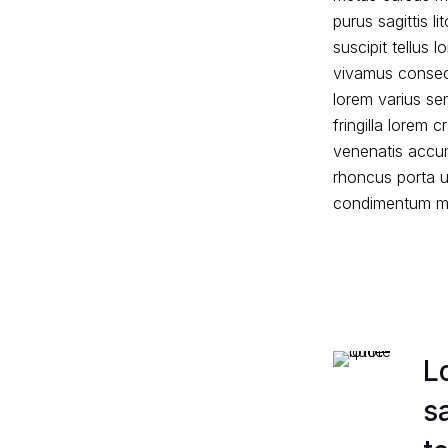
purus sagittis l
suscipit tellus
vivamus consect
lorem varius se
fringilla lorem 
venenatis accu
rhoncus porta u
condimentum mor
L
s