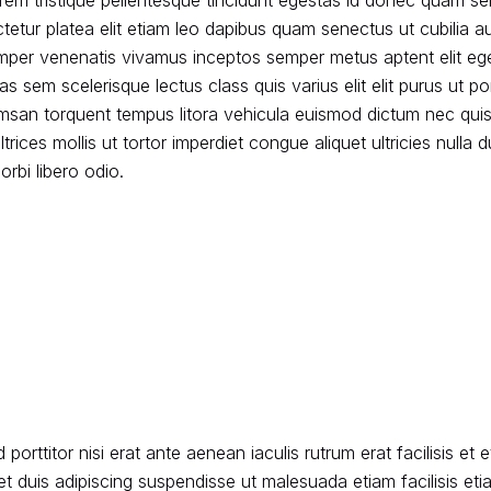
 lorem tristique pellentesque tincidunt egestas id donec qua
etur platea elit etiam leo dapibus quam senectus ut cubilia a
mper venenatis vivamus inceptos semper metus aptent elit ege
cras sem scelerisque lectus class quis varius elit elit purus ut p
msan torquent tempus litora vehicula euismod dictum nec qu
ltrices
mollis ut tortor imperdiet congue
aliquet ultricies nulla d
bi libero odio.
 porttitor nisi erat ante aenean iaculis rutrum erat facilisis et 
et duis adipiscing suspendisse ut malesuada etiam facilisis e