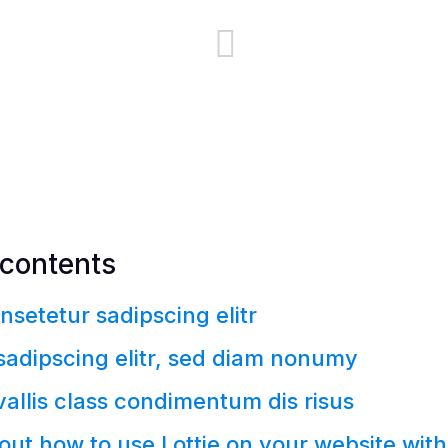
 contents
nsetetur sadipscing elitr
sadipscing elitr, sed diam nonumy
vallis class condimentum dis risus
ut how to use Lottie on your website with