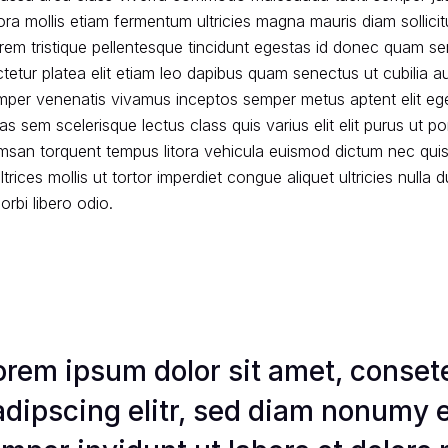
itora mollis etiam fermentum ultricies magna mauris diam sollici
 lorem tristique pellentesque tincidunt egestas id donec qua
etur platea elit etiam leo dapibus quam senectus ut cubilia a
mper venenatis vivamus inceptos semper metus aptent elit ege
cras sem scelerisque lectus class quis varius elit elit purus ut p
msan torquent tempus litora vehicula euismod dictum nec qu
ltrices
mollis ut tortor imperdiet congue
aliquet ultricies nulla d
bi libero odio.
orem ipsum dolor sit amet, conset
adipscing elitr, sed diam nonumy 