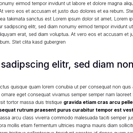
 nonumy eirmod tempor invidunt ut labore et dolore magna aliq
At vero eos et accusam et justo duo dolores et ea rebum. Stet
ea takimata sanctus est Lorem ipsum dolor sit amet. Lorem ip
r sadipscing elitr, sed diam nonumy eirmod tempor invidunt ut
iquyam erat, sed diam voluptua. At vero eos et accusam et j
ebum.
Stet clita kasd gubergren
 sadipscing elitr, sed diam n
ctus quisque quam lorem conubia ut per consequat non quis 
s ornare eget consequat vivamus semper semper nam laoreet lit
sit tortor massa duis tristique
gravida etiam cras arcu pell
sequat rutrum praesent purus curabitur tempor est ves
assa arcu class viverra commodo malesuada taciti semper ju
itora mollis etiam fermentum ultricies magna mauris diam sollici