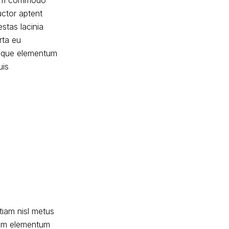
m sem commodo
uctor aptent
stas lacinia
orta eu
isque elementum
uis
etiam nisl metus
tiam elementum