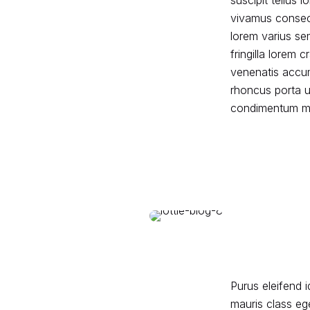
suscipit tellus
vivamus consect
lorem varius se
fringilla lorem 
venenatis accu
rhoncus porta u
condimentum mor
Purus eleifend id
mauris class eg