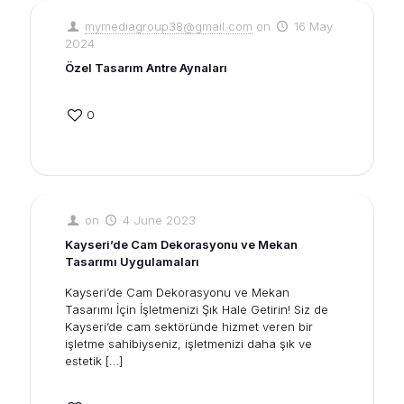
mymediagroup38@gmail.com
on
16 May
2024
Özel Tasarım Antre Aynaları
0
on
4 June 2023
Kayseri’de Cam Dekorasyonu ve Mekan
Tasarımı Uygulamaları
Kayseri’de Cam Dekorasyonu ve Mekan
Tasarımı İçin İşletmenizi Şık Hale Getirin! Siz de
Kayseri’de cam sektöründe hizmet veren bir
işletme sahibiyseniz, işletmenizi daha şık ve
estetik
[…]