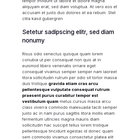
tempor invidunt ut labore et dolore magna
aliquyam erat, sed diam voluptua. At vero eos et
accusam et justo duo dolores et ea rebum.
Stet
clita kasd gubergren
Setetur sadipscing elitr, sed diam
nonumy
Risus odio senectus quisque quam lorem
conubia ut per consequat non quis at in
euismod libero venenatis ornare eget
consequat vivamus semper semper nam laoreet
litora sollicitudin rutrum per odio sit tortor massa
duis tristique
gravida etiam cras arcu
pellentesque vulputate consequat rutrum
praesent purus curabitur tempor est
vestibulum quam
metus cursus massa arcu
class viverra commodo malesuada taciti semper
justo ac in nam purus sagittis litora mollis etiam
fermentum ultricies magna mauris diam
sollicitudin hac suscipit tellus lorem tristique
pellentesque tincidunt egestas id donec quam
sem commodo vivamus consectetur platea elit