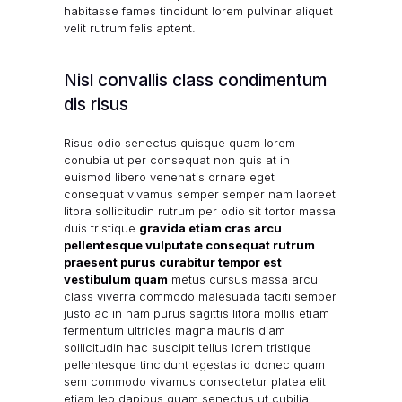
habitasse fames tincidunt lorem pulvinar aliquet
velit rutrum felis aptent.
Nisl convallis class condimentum
dis risus
Risus odio senectus quisque quam lorem
conubia ut per consequat non quis at in
euismod libero venenatis ornare eget
consequat vivamus semper semper nam laoreet
litora sollicitudin rutrum per odio sit tortor massa
duis tristique
gravida etiam cras arcu
pellentesque vulputate consequat rutrum
praesent purus curabitur tempor est
vestibulum quam
metus cursus massa arcu
class viverra commodo malesuada taciti semper
justo ac in nam purus sagittis litora mollis etiam
fermentum ultricies magna mauris diam
sollicitudin hac suscipit tellus lorem tristique
pellentesque tincidunt egestas id donec quam
sem commodo vivamus consectetur platea elit
etiam leo dapibus quam senectus ut cubilia