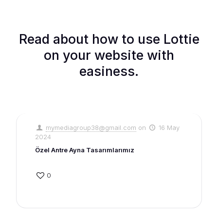
Read about how to use Lottie
on your website with
easiness.
mymediagroup38@gmail.com
on
16 May
2024
Özel Antre Ayna Tasarımlarımız
0